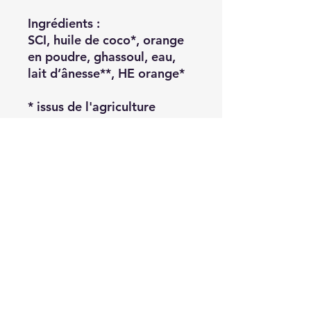
Ingrédients :
SCI, huile de coco*, orange
en poudre, ghassoul, eau,
lait d’ânesse**, HE orange*
* issus de l'agriculture
biologiques
** produits de chez nous
INCI : sodium cocoyl
isethionate, cocos nucifera
oil, althaea officinalis root,
aqua, moroccan lava clay,
equus asinus lac, cananga
odorata flower oil,
limonene, linalool, citral