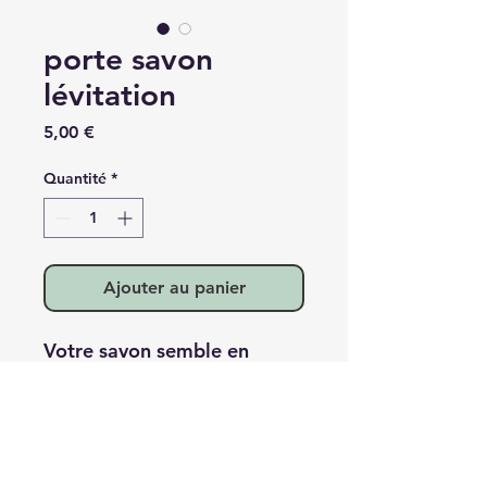
porte savon
lévitation
Prix
5,00 €
Quantité
*
Ajouter au panier
Votre savon semble en
lévitation dans votre
douche avec ce porte savon
minimaliste.
Porte savon aimanté à
ventouse.