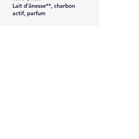
Lait d’ânesse**, charbon
actif, parfum
* Issus de l'agriculture
biologique
** Produits de chez nous
INCI : Butyrospermum parkii
butter, cocos nucifera oil,
helianthus annuus hybrid oil,
aqua, sodium hydroxide,
olea europaea oil, ricinus
communis oil, donkey milk,
parfum, charcoal powder,
CI77491, coumarin,
eugenol, tetramethyl
acetyloctahydronaphthalene
s , pogostemon cablin