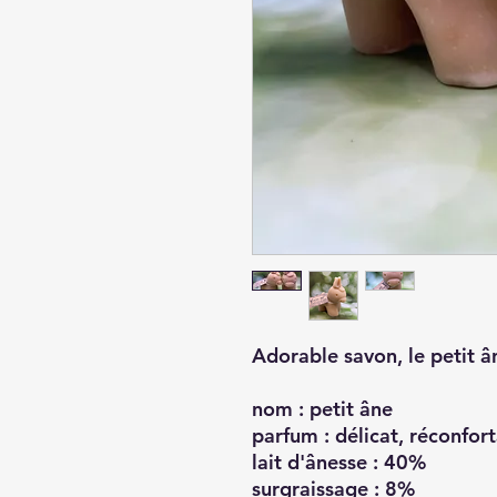
Adorable savon, le
petit â
nom
: petit âne
parfum :
délicat, réconfor
lait d'ânesse :
40%
surgraissage :
8%