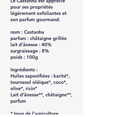
Le Castanha est apprécié
pour ses propriétés
légèrement exfoliantes et
son parfum gourmand.
nom : Castanha
parfum : châtaigne grillée
lait d'ânesse : 40%
surgraissage : 8%
poids : 100g
Ingrédients :
Huiles saponifiées : karité*,
tournesol oléique*, coco*,
olive*, ricin*
Lait d’ânesse**, châtaigne**,
parfum
* Issus de l'agriculture